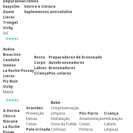
Depuralina
Cremes
Easyslim
Ventre e Cintura
Guam
Suplementos anticelulite
Lierac
Trimgel
Vichy
Sol
Gamas
Avène
Bioactivo
Rosto
Preparadores de bronzeado
Caudalie
Corpo
Autobronzeadores
Innéov
Lábios
Bronzeadores
La Roche Possay
Criança
Pós-solares
Lierac
Piz Buin
Vichy
Mamã
Gamas
Bebé
Gravidez
Criopreservação
A-Derma
Prevenção
Limpeza
Pós-Parto
Criança
Chicco
Estrias
Hidratação
Amamentação
Hidratação
Klorane
Cintas
Zona da Fralda
Cintas
Cabelo
La Roche
Pele Irritada
Colónias
Firmeza
Limpeza
Posay