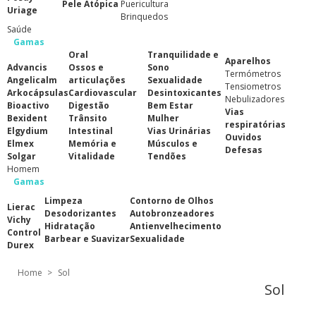
Pele Atópica
Puericultura
Uriage
Brinquedos
Saúde
Gamas
Oral
Tranquilidade e
Aparelhos
Advancis
Ossos e
Sono
Termómetros
Angelicalm
articulações
Sexualidade
Tensiometros
Arkocápsulas
Cardiovascular
Desintoxicantes
Nebulizadores
Bioactivo
Digestão
Bem Estar
Vias
Bexident
Trânsito
Mulher
respiratórias
Elgydium
Intestinal
Vias Urinárias
Ouvidos
Elmex
Memória e
Músculos e
Defesas
Solgar
Vitalidade
Tendões
Homem
Gamas
Limpeza
Contorno de Olhos
Lierac
Desodorizantes
Autobronzeadores
Vichy
Hidratação
Antienvelhecimento
Control
Barbear e Suavizar
Sexualidade
Durex
Home
>
Sol
Sol