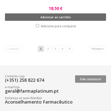
18,50 €
Adicionar ao carrinho
Selecione para comparar
« Anterior
1
2
3
4
5
Próximo »
Contacto Loja
(+351) 258 822 674
Fale connosco!
e-mail loja
geral@farmaplatinum.pt
Esclareça as suas dúvidas!
Aconselhamento Farmacêutico