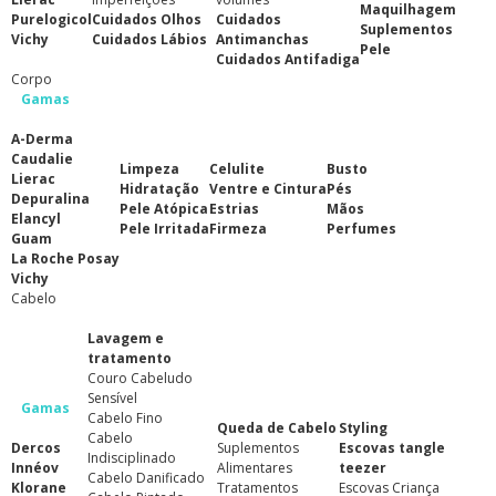
Maquilhagem
Purelogicol
Cuidados Olhos
Cuidados
Suplementos
Vichy
Cuidados Lábios
Antimanchas
Pele
Cuidados Antifadiga
Corpo
Gamas
A-Derma
Caudalie
Limpeza
Celulite
Busto
Lierac
Hidratação
Ventre e Cintura
Pés
Depuralina
Pele Atópica
Estrias
Mãos
Elancyl
Pele Irritada
Firmeza
Perfumes
Guam
La Roche Posay
Vichy
Cabelo
Lavagem e
tratamento
Couro Cabeludo
Sensível
Gamas
Cabelo Fino
Queda de Cabelo
Styling
Cabelo
Dercos
Suplementos
Escovas tangle
Indisciplinado
Innéov
Alimentares
teezer
Cabelo Danificado
Klorane
Tratamentos
Escovas Criança