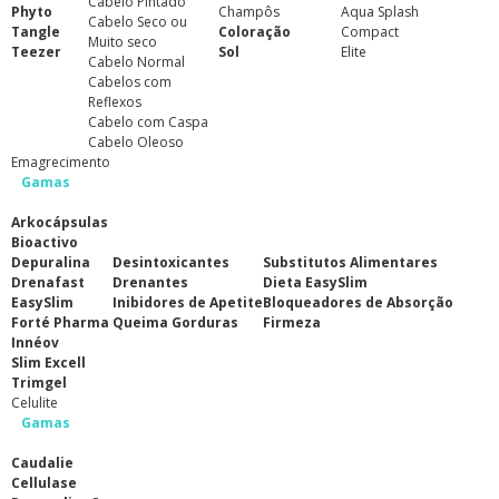
Cabelo Pintado
Phyto
Champôs
Aqua Splash
Cabelo Seco ou
Tangle
Coloração
Compact
Muito seco
Teezer
Sol
Elite
Cabelo Normal
Cabelos com
Reflexos
Cabelo com Caspa
Cabelo Oleoso
Emagrecimento
Gamas
Arkocápsulas
Bioactivo
Depuralina
Desintoxicantes
Substitutos Alimentares
Drenafast
Drenantes
Dieta EasySlim
EasySlim
Inibidores de Apetite
Bloqueadores de Absorção
Forté Pharma
Queima Gorduras
Firmeza
Innéov
Slim Excell
Trimgel
Celulite
Gamas
Caudalie
Cellulase