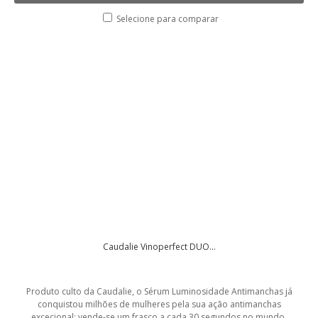
Selecione para comparar
Caudalie Vinoperfect DUO...
Produto culto da Caudalie, o Sérum Luminosidade Antimanchas já
conquistou milhões de mulheres pela sua ação antimanchas
excecional: vende-se um frasco a cada 30 segundos no mundo.