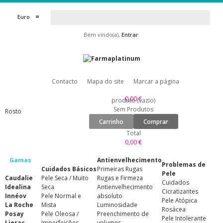
Euro
Bem vindo(a),
Entrar
.
Contacto
Mapa do site
Marcar a página
0,00 €
produto
(vazio)
Sem Produtos
Rosto
Carrinho
Comprar
Total
0,00 €
Gamas
Antienvelhecimento
Problemas de
Cuidados Básicos
Primeiras Rugas
Pele
Caudalie
Pele Seca / Muito
Rugas e Firmeza
Cuidados
Idealina
Seca
Antienvelhecimento
Cicratizantes
Innéov
Pele Normal e
absoluto
Pele Atópica
La Roche
Mista
Luminosidade
Rosácea
Posay
Pele Oleosa /
Preenchimento de
Pele Intolerante
Lierac
Imperfeições
volumes