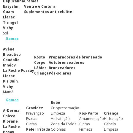
Depuralina
Cremes
Easyslim
Ventre e Cintura
Guam
Suplementos anticelulite
Lierac
Trimgel
Vichy
Sol
Gamas
Avène
Bioactivo
Rosto
Preparadores de bronzeado
Caudalie
Corpo
Autobronzeadores
Innéov
Lábios
Bronzeadores
La Roche Possay
Criança
Pós-solares
Lierac
Piz Buin
Vichy
Mamã
Gamas
Bebé
Gravidez
Criopreservação
A-Derma
Prevenção
Limpeza
Pós-Parto
Criança
Chicco
Estrias
Hidratação
Amamentação
Hidratação
Klorane
Cintas
Zona da Fralda
Cintas
Cabelo
La Roche
Pele Irritada
Colónias
Firmeza
Limpeza
Posay