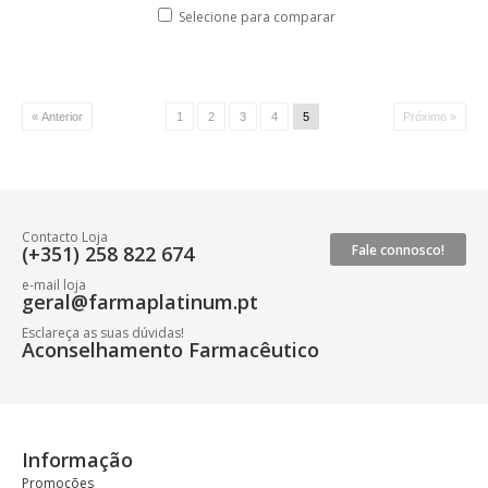
Selecione para comparar
« Anterior
1
2
3
4
5
Próximo »
Contacto Loja
(+351) 258 822 674
Fale connosco!
e-mail loja
geral@farmaplatinum.pt
Esclareça as suas dúvidas!
Aconselhamento Farmacêutico
Informação
Promoções