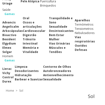
Pele Atópica
Puericultura
Uriage
Brinquedos
Saúde
Gamas
Oral
Tranquilidade e
Aparelhos
Advancis
Ossos e
Sono
Termómetros
Angelicalm
articulações
Sexualidade
Tensiometros
Arkocápsulas
Cardiovascular
Desintoxicantes
Nebulizadores
Bioactivo
Digestão
Bem Estar
Vias
Bexident
Trânsito
Mulher
respiratórias
Elgydium
Intestinal
Vias Urinárias
Ouvidos
Elmex
Memória e
Músculos e
Defesas
Solgar
Vitalidade
Tendões
Homem
Gamas
Limpeza
Contorno de Olhos
Lierac
Desodorizantes
Autobronzeadores
Vichy
Hidratação
Antienvelhecimento
Control
Barbear e Suavizar
Sexualidade
Durex
Home
>
Sol
Sol