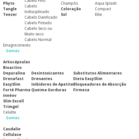
Cabelo Fino
Phyto
Champôs
Aqua Splash
Cabelo
Tangle
Coloração
Compact
Indisciplinado
Teezer
Sol
Elite
Cabelo Danificado
Cabelo Pintado
Cabelo Seco ou
Muito seco
Cabelo Normal
Emagrecimento
Gamas
Arkocápsulas
Bioactivo
Depuralina
Desintoxicantes
Substitutos Alimentares
Drenafast
Drenantes
Dieta EasySlim
EasySlim
Inibidores de Apetite
Bloqueadores de Absorção
Forté Pharma
Queima Gorduras
Firmeza
Innéov
Slim Excell
Trimgel
Celulite
Gamas
Caudalie
Cellulase