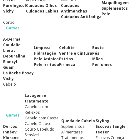
Maquilhagem
Purelogicol
Cuidados Olhos
Cuidados
Suplementos
Vichy
Cuidados Lábios
Antimanchas
Pele
Cuidados Antifadiga
Corpo
Gamas
A-Derma
Caudalie
Limpeza
Celulite
Busto
Lierac
Hidratação
Ventre e Cintura
Pés
Depuralina
Pele Atópica
Estrias
Mãos
Elancyl
Pele Irritada
Firmeza
Perfumes
Guam
La Roche Posay
Vichy
Cabelo
Lavagem e
tratamento
Cabelos com
Reflexos
Gamas
Cabelo com Caspa
Queda de Cabelo
Styling
Cabelo Oleoso
Dercos
Suplementos
Escovas tangle
Couro Cabeludo
Innéov
Alimentares
teezer
Sensível
Klorane
Tratamentos
Escovas Criança