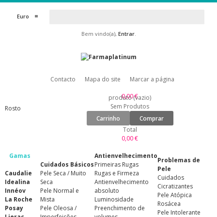
Euro
Bem vindo(a),
Entrar
.
Contacto
Mapa do site
Marcar a página
0,00 €
produto
(vazio)
Sem Produtos
Rosto
Carrinho
Comprar
Total
0,00 €
Gamas
Antienvelhecimento
Problemas de
Cuidados Básicos
Primeiras Rugas
Pele
Caudalie
Pele Seca / Muito
Rugas e Firmeza
Cuidados
Idealina
Seca
Antienvelhecimento
Cicratizantes
Innéov
Pele Normal e
absoluto
Pele Atópica
La Roche
Mista
Luminosidade
Rosácea
Posay
Pele Oleosa /
Preenchimento de
Pele Intolerante
Lierac
Imperfeições
volumes