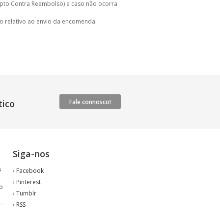
pto Contra Reembolso) e caso não ocorra
o relativo ao envio da encomenda.
ico
Fale connosco!
Siga-nos
s
›
Facebook
›
Pinterest
o
›
Tumblr
›
RSS