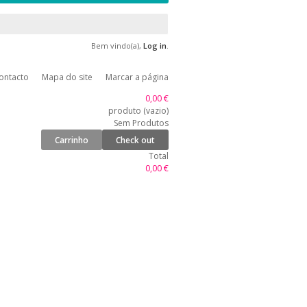
Bem vindo(a),
Log in
.
ontacto
Mapa do site
Marcar a página
0,00 €
produto
(vazio)
Sem Produtos
Carrinho
Check out
Total
0,00 €