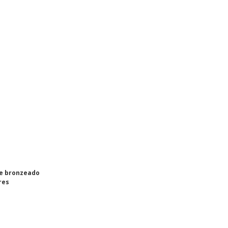
e bronzeado
res