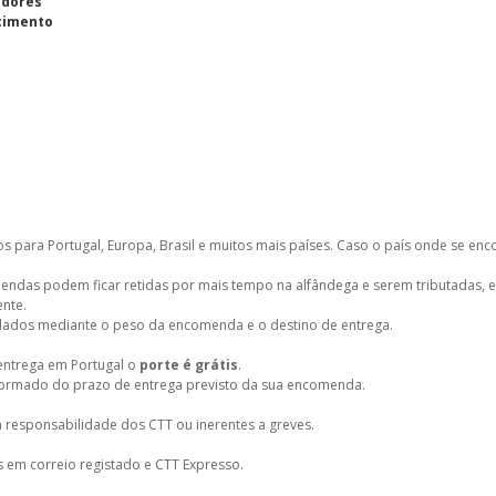
adores
cimento
s para Portugal, Europa, Brasil e muitos mais países. Caso o país onde se enco
mendas podem ficar retidas por mais tempo na alfândega e serem tributadas, 
ente.
ulados mediante o peso da encomenda e o destino de entrega.
entrega em Portugal o
porte é grátis
.
nformado do prazo de entrega previsto da sua encomenda.
 responsabilidade dos CTT ou inerentes a greves.
em correio registado e CTT Expresso.