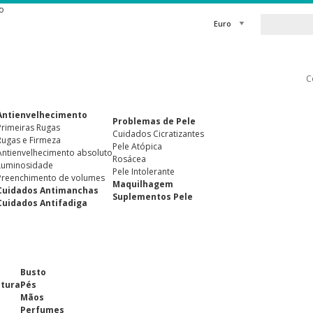
o
Euro
C
Antienvelhecimento
Problemas de Pele
Primeiras Rugas
Cuidados Cicratizantes
Rugas e Firmeza
Pele Atópica
Antienvelhecimento absoluto
Rosácea
Luminosidade
Pele Intolerante
Preenchimento de volumes
Maquilhagem
Cuidados Antimanchas
Suplementos Pele
Cuidados Antifadiga
Busto
ntura
Pés
Mãos
Perfumes