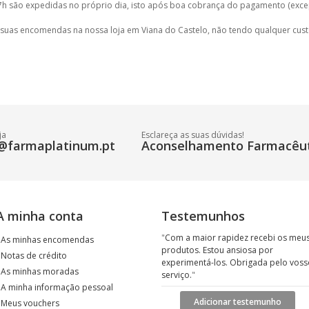
h são expedidas no próprio dia, isto após boa cobrança do pagamento (exce
 suas encomendas na nossa loja em Viana do Castelo, não tendo qualquer cust
ja
Esclareça as suas dúvidas!
@farmaplatinum.pt
Aconselhamento Farmacêut
A minha conta
Testemunhos
"
Com a maior rapidez recebi os meu
›
As minhas encomendas
produtos. Estou ansiosa por
›
Notas de crédito
experimentá-los. Obrigada pelo voss
›
As minhas moradas
serviço.
"
›
A minha informação pessoal
Adicionar testemunho
›
Meus vouchers