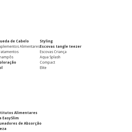
ueda de Cabelo
Styling
uplementos Alimentares
Escovas tangle teezer
ratamentos
Escovas Criança
hampôs
Aqua Splash
oloração
Compact
ol
Elite
titutos Alimentares
a EasySlim
ueadores de Absorção
eza