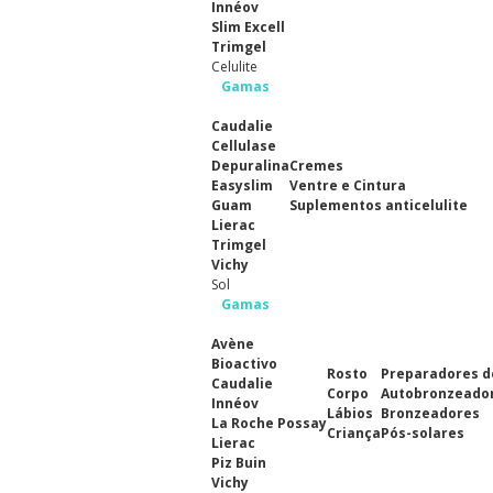
Innéov
Slim Excell
Trimgel
Celulite
Gamas
Caudalie
Cellulase
Depuralina
Cremes
Easyslim
Ventre e Cintura
Guam
Suplementos anticelulite
Lierac
Trimgel
Vichy
Sol
Gamas
Avène
Bioactivo
Rosto
Preparadores d
Caudalie
Corpo
Autobronzeado
Innéov
Lábios
Bronzeadores
La Roche Possay
Criança
Pós-solares
Lierac
Piz Buin
Vichy