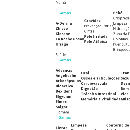
Mamã
Gamas
Bebé
Crioprese
Gravidez
A-Derma
Limpeza
Prevenção Estrias
Chicco
Hidrataçã
Cintas
Klorane
Zona da F
Pele Irritada
La Roche Posay
Colónias
Pele Atópica
Uriage
Puericultu
Brinqued
Saúde
Gamas
Advancis
Oral
Tran
Angelicalm
Ossos e articulações
Sexu
Arkocápsulas
Cardiovascular
Desi
Bioactivo
Digestão
Bem 
Bexident
Trânsito Intestinal
Vias
Elgydium
Memória e Vitalidade
Músc
Elmex
Solgar
Homem
Gamas
Limpeza
Contorno de
Lierac