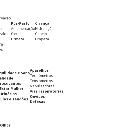
rvação
Pós-Parto
Criança
o
Amamentação
Hidratação
ralda
Cintas
Cabelo
Firmeza
Limpeza
ra
os
Aparelhos
quilidade e Sono
Termómetros
alidade
Tensiometros
ntoxicantes
Nebulizadores
Estar Mulher
Vias respiratórias
 Urinárias
Ouvidos
ulos e Tendões
Defesas
 Olhos