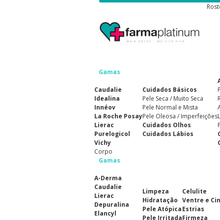
Rost
Gamas
Caudalie
Cuidados Básicos
Idealina
Pele Seca / Muito Seca
Innéov
Pele Normal e Mista
La Roche Posay
Pele Oleosa / Imperfeições
Lierac
Cuidados Olhos
Purelogicol
Cuidados Lábios
Vichy
Corpo
Gamas
A-Derma
Caudalie
Limpeza
Celulite
Lierac
Hidratação
Ventre e Ci
Depuralina
Pele Atópica
Estrias
Elancyl
Pele Irritada
Firmeza