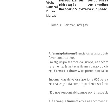
Desodorizantes
Autobronze
Vichy
Hidratação
Antienvelhe
Control
Barbear e Suavizar
Sexualidade
Durex
Marcas
Home
>
Portes e Entregas
A
farmaplatinum®
envia os seus produto
favor contacte-nos!
Em alguns países fora da Europa, as enco
raramente. Estas taxas ficam a cargo do cli
Na
farmaplatinum®
os portes são calc
Encomendas de valor superior a 65€ para 
Na realização da compra, o cliente será i
Não nos responsabilizamos por atrasos da
A
farmaplatinum®
envia as encomendas 