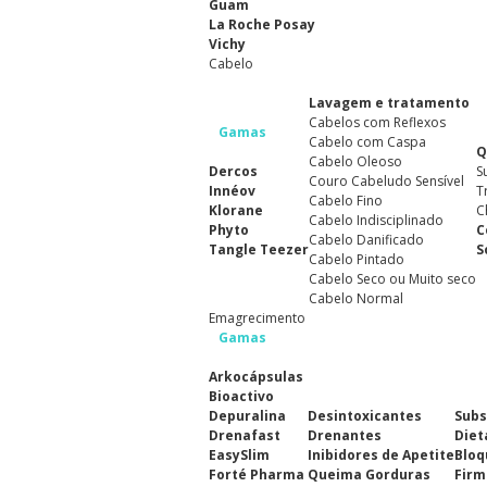
Guam
La Roche Posay
Vichy
Cabelo
Lavagem e tratamento
Cabelos com Reflexos
Gamas
Cabelo com Caspa
Q
Cabelo Oleoso
Dercos
S
Couro Cabeludo Sensível
Innéov
T
Cabelo Fino
Klorane
C
Cabelo Indisciplinado
Phyto
C
Cabelo Danificado
Tangle Teezer
S
Cabelo Pintado
Cabelo Seco ou Muito seco
Cabelo Normal
Emagrecimento
Gamas
Arkocápsulas
Bioactivo
Depuralina
Desintoxicantes
Subs
Drenafast
Drenantes
Diet
EasySlim
Inibidores de Apetite
Bloq
Forté Pharma
Queima Gorduras
Firm