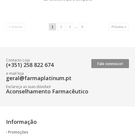
...
« Anterior
1
2
3
9
Próximo »
Contacto Loja
(+351) 258 822 674
Fale connosco!
e-mail loja
geral@farmaplatinum.pt
Esclareça as suas dúvidas!
Aconselhamento Farmacêutico
Informação
›
Promoções