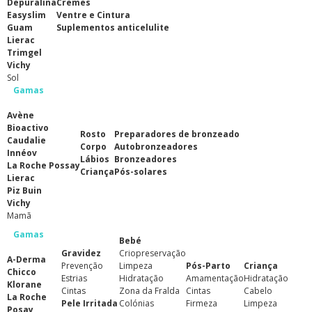
Depuralina
Cremes
Easyslim
Ventre e Cintura
Guam
Suplementos anticelulite
Lierac
Trimgel
Vichy
Sol
Gamas
Avène
Bioactivo
Rosto
Preparadores de bronzeado
Caudalie
Corpo
Autobronzeadores
Innéov
Lábios
Bronzeadores
La Roche Possay
Criança
Pós-solares
Lierac
Piz Buin
Vichy
Mamã
Gamas
Bebé
Gravidez
Criopreservação
A-Derma
Prevenção
Limpeza
Pós-Parto
Criança
Chicco
Estrias
Hidratação
Amamentação
Hidratação
Klorane
Cintas
Zona da Fralda
Cintas
Cabelo
La Roche
Pele Irritada
Colónias
Firmeza
Limpeza
Posay