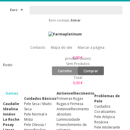
Euro
Bem vindo(a),
Entrar
.
Contacto
Mapa do site
Marcar a página
0,00 €
produto
(vazio)
Sem Produtos
Rosto
Carrinho
Comprar
Total
0,00 €
Gamas
Antienvelhecimento
Problemas de
Cuidados Básicos
Primeiras Rugas
Pele
Caudalie
Pele Seca / Muito
Rugas e Firmeza
Cuidados
Idealina
Seca
Antienvelhecimento
Cicratizantes
Innéov
Pele Normal e
absoluto
Pele Atópica
La Roche
Mista
Luminosidade
Rosácea
Posay
Pele Oleosa /
Preenchimento de
Pele Intolerante
Lierac
Imperfeições
volumes