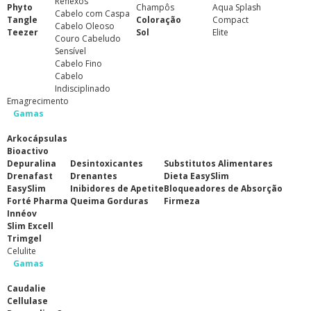
Reflexos
Phyto
Champôs
Aqua Splash
Cabelo com Caspa
Tangle
Coloração
Compact
Cabelo Oleoso
Teezer
Sol
Elite
Couro Cabeludo
Sensível
Cabelo Fino
Cabelo
Indisciplinado
Emagrecimento
Gamas
Arkocápsulas
Bioactivo
Depuralina
Desintoxicantes
Substitutos Alimentares
Drenafast
Drenantes
Dieta EasySlim
EasySlim
Inibidores de Apetite
Bloqueadores de Absorção
Forté Pharma
Queima Gorduras
Firmeza
Innéov
Slim Excell
Trimgel
Celulite
Gamas
Caudalie
Cellulase