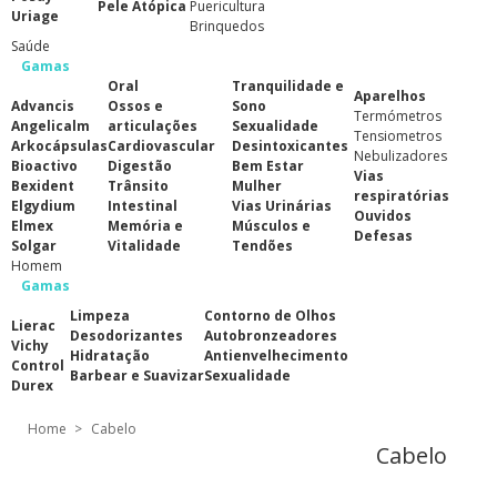
Pele Atópica
Puericultura
Uriage
Brinquedos
Saúde
Gamas
Oral
Tranquilidade e
Aparelhos
Advancis
Ossos e
Sono
Termómetros
Angelicalm
articulações
Sexualidade
Tensiometros
Arkocápsulas
Cardiovascular
Desintoxicantes
Nebulizadores
Bioactivo
Digestão
Bem Estar
Vias
Bexident
Trânsito
Mulher
respiratórias
Elgydium
Intestinal
Vias Urinárias
Ouvidos
Elmex
Memória e
Músculos e
Defesas
Solgar
Vitalidade
Tendões
Homem
Gamas
Limpeza
Contorno de Olhos
Lierac
Desodorizantes
Autobronzeadores
Vichy
Hidratação
Antienvelhecimento
Control
Barbear e Suavizar
Sexualidade
Durex
Home
>
Cabelo
Cabelo