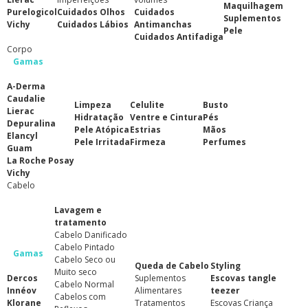
Maquilhagem
Purelogicol
Cuidados Olhos
Cuidados
Suplementos
Vichy
Cuidados Lábios
Antimanchas
Pele
Cuidados Antifadiga
Corpo
Gamas
A-Derma
Caudalie
Limpeza
Celulite
Busto
Lierac
Hidratação
Ventre e Cintura
Pés
Depuralina
Pele Atópica
Estrias
Mãos
Elancyl
Pele Irritada
Firmeza
Perfumes
Guam
La Roche Posay
Vichy
Cabelo
Lavagem e
tratamento
Cabelo Danificado
Cabelo Pintado
Gamas
Cabelo Seco ou
Queda de Cabelo
Styling
Muito seco
Dercos
Suplementos
Escovas tangle
Cabelo Normal
Innéov
Alimentares
teezer
Cabelos com
Klorane
Tratamentos
Escovas Criança